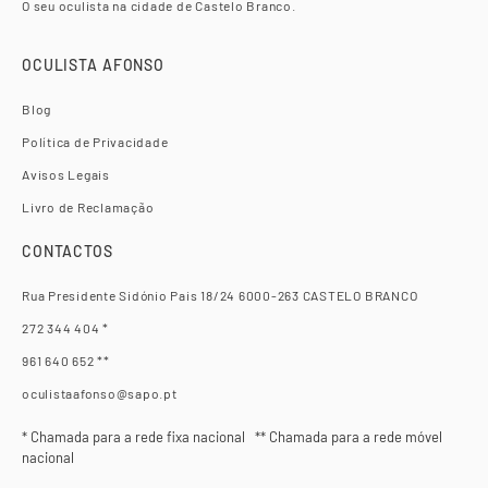
O seu oculista na cidade de Castelo Branco.
OCULISTA AFONSO
Blog
Política de Privacidade
Avisos Legais
Livro de Reclamação
CONTACTOS
Rua Presidente Sidónio Pais 18/24 6000-263 CASTELO BRANCO
272 344 404 *
961 640 652 **
oculistaafonso@sapo.pt
* Chamada para a rede fixa nacional ** Chamada para a rede móvel
nacional