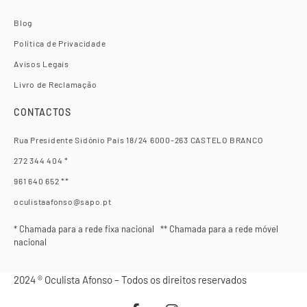
Blog
Política de Privacidade
Avisos Legais
Livro de Reclamação
CONTACTOS
Rua Presidente Sidónio Pais 18/24 6000-263 CASTELO BRANCO
272 344 404 *
961 640 652 **
oculistaafonso@sapo.pt
* Chamada para a rede fixa nacional ** Chamada para a rede móvel
nacional
2024 ® Oculista Afonso – Todos os direitos reservados