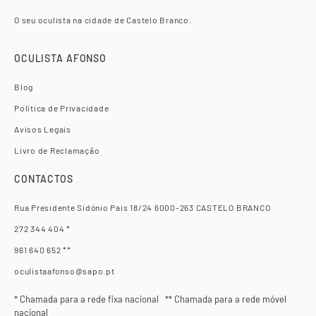
O seu oculista na cidade de Castelo Branco.
OCULISTA AFONSO
Blog
Política de Privacidade
Avisos Legais
Livro de Reclamação
CONTACTOS
Rua Presidente Sidónio Pais 18/24 6000-263 CASTELO BRANCO
272 344 404 *
961 640 652 **
oculistaafonso@sapo.pt
* Chamada para a rede fixa nacional ** Chamada para a rede móvel
nacional