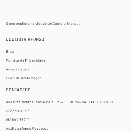
O seu oculista na cidade de Castelo Branco.
OCULISTA AFONSO
Blog
Política de Privacidade
Avisos Legais
Livro de Reclamação
CONTACTOS
Rua Presidente Sidónio Pais 18/24 6000-263 CASTELO BRANCO
272 344 404 *
961 640 652 **
oculistaafonso@sapo.pt