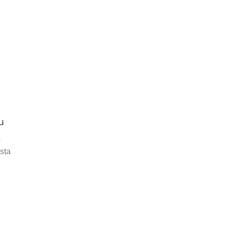
u
s
sta