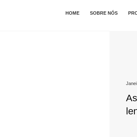
HOME
SOBRE NÓS
PR
Janei
As
le